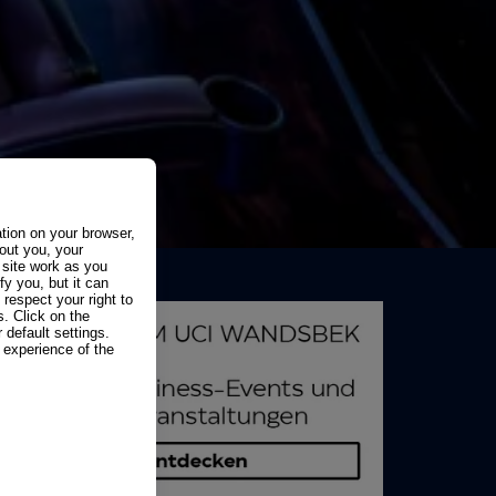
ation on your browser,
out you, your
 site work as you
fy you, but it can
espect your right to
. Click on the
 default settings.
experience of the