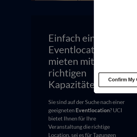
Einfach eine
Eventlocation
mieten mit den
richtigen
Confirm My
Kapazitäten!
Sie sind auf der Suche nach einer
geeigneten
Eventlocation
? UCI
bietet Ihnen für Ihre
Veranstaltung die richtige
Location, sei es für Tagungen