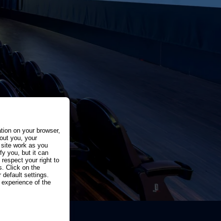
ation on your browser,
out you, your
 site work as you
fy you, but it can
espect your right to
. Click on the
 default settings.
experience of the