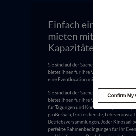
Einfach eine Eventlo
mieten mit den richt
Kapazitäten!
Sie sind auf der Suche nach einer geeigne
bietet Ihnen für Ihre Veranstaltung die ric
eine Eventlocation mieten mit den richtig
Sie sind auf der Suche nach einer geeigne
Confirm My
bietet Ihnen für Ihre Veranstaltung die rich
für Tagungen und Konferenzen, Produktpr
große Gala, Gottesdienste, Lehrveranstal
Betriebsversammlungen. Jeder Kinosaal be
perfekte Rahmenbedingungen für Ihr Event