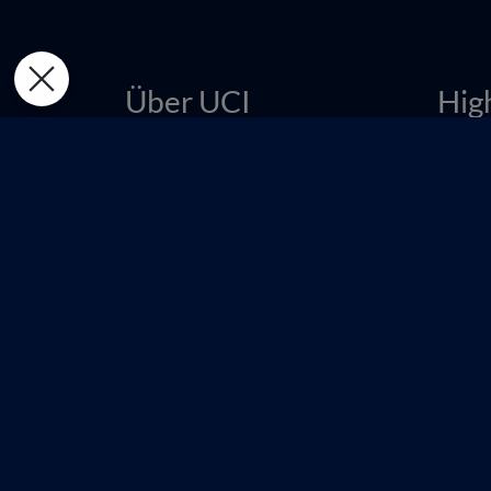
Über UCI
Hig
Unternehmensprofil
iSe
Presse
IM
Jobs und Karriere
Scr
FAQ & Kontakt
Lux
XL
But
2023 United Cinemas International Multiplex 