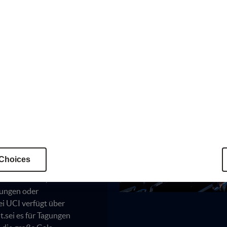
cation
igen
ten Eventlocation? UCI
htige Location,
Einfach
en Kapazitäten!
ten Eventlocation? UCI
 Choices
tige Location, sei es
äsentationen, die
tungen oder
i UCI verfügt über
.sei es für Tagungen